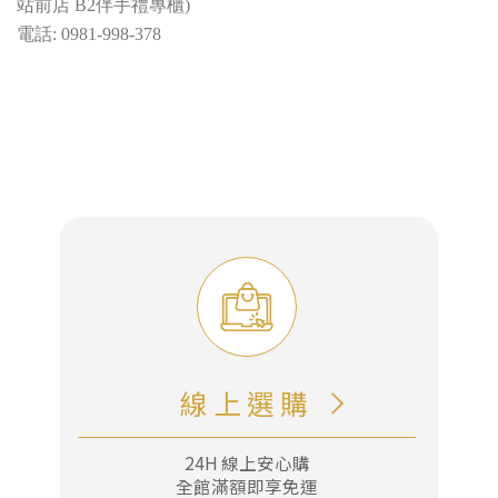
站前店 B2伴手禮專櫃)
電話: 0981-998-378
謝
謝
堅
果
禮
盒，
線上選購
傳
遞
24H 線上安心購
每
全館滿額即享免運