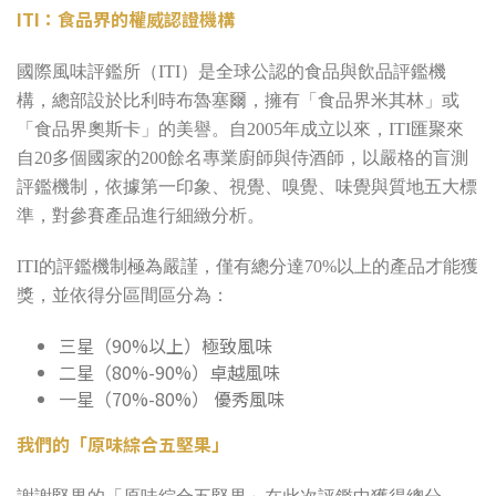
ITI
：食品界的權威認證機構
國際風味評鑑所（ITI）是全球公認的食品與飲品評鑑機
構，總部設於比利時布魯塞爾，擁有「食品界米其林」或
「食品界奧斯卡」的美譽。自2005年成立以來，ITI匯聚來
自20多個國家的200餘名專業廚師與侍酒師，以嚴格的盲測
評鑑機制，依據第一印象、視覺、嗅覺、味覺與質地五大標
準，對參賽產品進行細緻分析。
ITI的評鑑機制極為嚴謹，僅有總分達70%以上的產品才能獲
獎，並依得分區間區分為：
三星（90%以上）極致風味
二星（80%-90%）卓越風味
一星（70%-80%） 優秀風味
我們的「原味綜合五堅果」