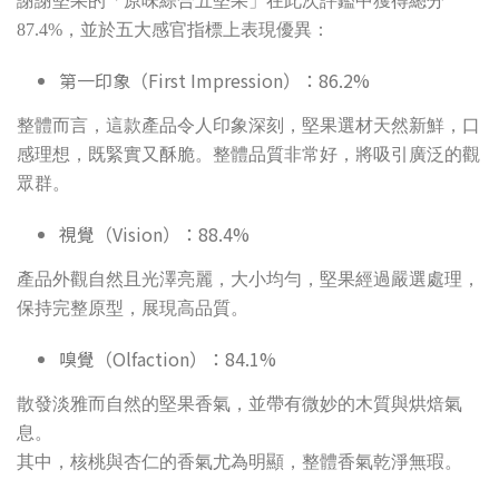
謝謝堅果的「原味綜合五堅果」在此次評鑑中獲得總分
87.4%，並於五大感官指標上表現優異：
第一印象（First Impression）：86.2%
整體而言，這款產品令人印象深刻，堅果選材天然新鮮，口
感理想，既緊實又酥脆。整體品質非常好，將吸引廣泛的觀
眾群。
視覺（Vision）：88.4%
產品外觀自然且光澤亮麗，大小均勻，堅果經過嚴選處理，
保持完整原型，展現高品質。
嗅覺（Olfaction）：84.1%
散發淡雅而自然的堅果香氣，並帶有微妙的木質與烘焙氣
息。
其中，核桃與杏仁的香氣尤為明顯，整體香氣乾淨無瑕。