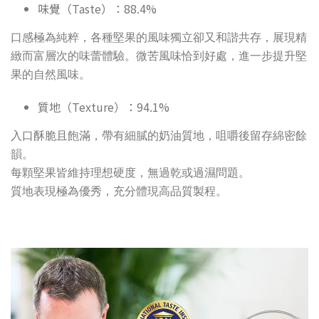
味覺（Taste）：88.4%
口感極為純粹，各種堅果的風味獨立卻又和諧共存，展現精
緻而富層次的味蕾體驗。微苦風味恰到好處，進一步提升堅
果的自然風味。
質地（Texture）：94.1%
入口酥脆且飽滿，帶有細膩的奶油質地，咀嚼後留存綿密餘
韻。
每顆堅果皆維持理想硬度，無過乾或過濕問題。
質地表現極為優秀，充分體現高品質製程。