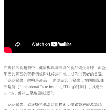
在現代飲食趨勢中，健康與風味兼具的食品備受青睞，而堅
果因其豐富的營養價值與純粹的口感，成為消費者的首選。
「謝謝堅果」的明星產品 — 原味綜合五堅果，在國際風味
評鑑所（International Taste Institute, ITI）的評測中，以總分
87.4%，獲頒二星級風味認證。
「謝謝堅果」始終堅持低溫烘焙技術，儘管製程較為繁瑣，