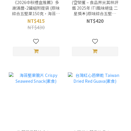
《2026中秋禮盒推薦》多
(🏆榮獲 – 食品界米其林評
謝滿豐-2罐組附提袋 (原味
鑑 2025年 ITI風味絕佳 二
綜合五堅果150克，海苔堅
星獎🌟)原味綜合五堅果
果脆片95克)(素食)
Mixed Nuts(素食)
NT$415
NT$420
NT$430