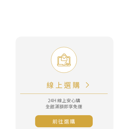
謝
謝
堅
果
禮
盒，
線上選購
傳
遞
24H 線上安心購
每
全館滿額即享免運
一
份
前往選購
心