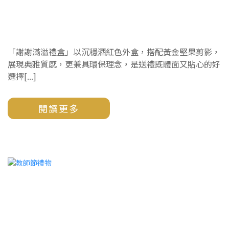
謝謝堅果榮獲 2025年台灣百大伴手禮獎
「謝謝滿溢禮盒」以沉穩酒紅色外盒，搭配黃金堅果剪影，
展現典雅質感，更兼具環保理念，是送禮既體面又貼心的好
選擇[...]
閱讀更多