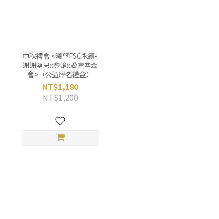
中秋禮盒 <曦望FSC永續-
謝謝堅果x豐滄x愛盲基金
會>（公益聯名禮盒）
NT$1,180
NT$1,200