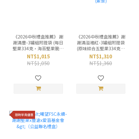
《2026中秋禮盒推薦》 謝
《2026中秋禮盒推薦》謝
謝滿豐-3罐組附提袋 (每日
謝滿溢褚紅-3罐組附提袋
堅果334克，海苔堅果脆片
(原味綜合五堅果334克，
165克，柚香果乾255克)
原味核桃270克，原味南瓜
NT$1,015
NT$1,310
(素食)
子439克)(素食)
NT$1,050
NT$1,360
限時早鳥優惠