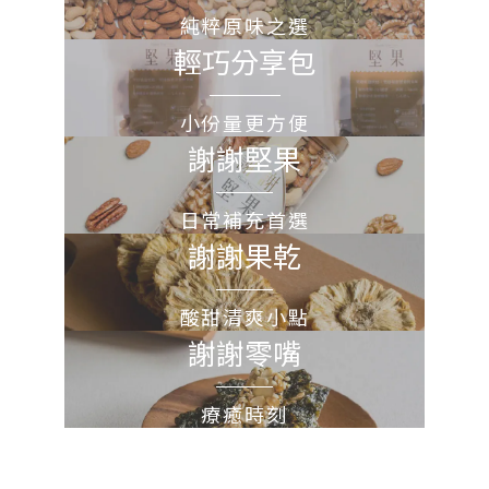
純粹原味之選
輕巧分享包
小份量更方便
謝謝堅果
日常補充首選
謝謝果乾
酸甜清爽小點
謝謝零嘴
療癒時刻