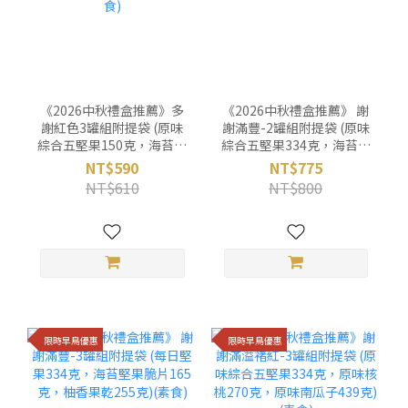
《2026中秋禮盒推薦》多
《2026中秋禮盒推薦》 謝
謝紅色3罐組附提袋 (原味
謝滿豐-2罐組附提袋 (原味
綜合五堅果150克，海苔堅
綜合五堅果334克，海苔堅
果脆片95克，紅心芭樂乾
果脆片165克)(素食)
NT$590
NT$775
140克)(素食)
NT$610
NT$800
限時早鳥優惠
限時早鳥優惠