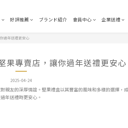
盒
好評推薦
ブランド紹介
會員中心
企業送禮
讓你過年送禮更安心
的堅果專賣店，讓你過年送禮更安心
2025-04-24
您對親友的深厚情誼。堅果禮盒以其豐富的風味和多樣的選擇，
在過年送禮時更安心。