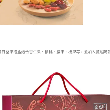
每日堅果禮盒結合杏仁果、核桃、腰果、榛果等，並加入蔓越莓
象。