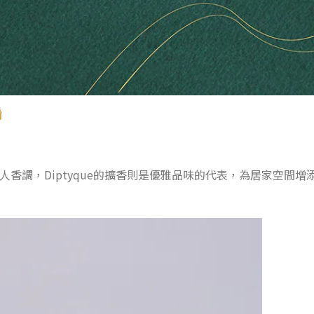

迷人香調，Diptyque的擴香則是優雅品味的代表，為居家空間