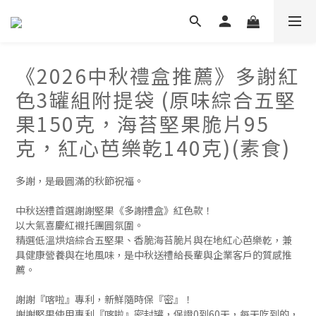
《2026中秋禮盒推薦》多謝紅
色3罐組附提袋 (原味綜合五堅
果150克，海苔堅果脆片95
克，紅心芭樂乾140克)(素食)
多謝，是最圓滿的秋節祝福。
中秋送禮首選謝謝堅果《多謝禮盒》紅色款！
以大氣喜慶紅襯托團圓氛圍。
精選低溫烘焙綜合五堅果、香脆海苔脆片與在地紅心芭樂乾，兼
具健康營養與在地風味，是中秋送禮給長輩與企業客戶的質感推
薦。
謝謝『喀啦』專利，新鮮隨時保『密』！
謝謝堅果使用專利『喀啦』密封罐，保證0到60天，每天吃到的，