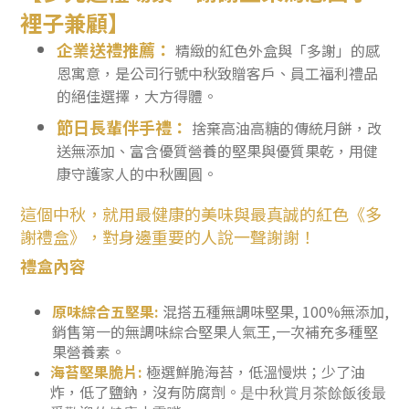
裡子兼顧】
企業送禮推薦：
精緻的紅色外盒與「多謝」的感
恩寓意，是公司行號中秋致贈客戶、員工福利禮品
的絕佳選擇，大方得體。
節日長輩伴手禮：
捨棄高油高糖的傳統月餅，改
送無添加、富含優質營養的堅果與優質果乾，用健
康守護家人的中秋團圓。
這個中秋，就用最健康的美味與最真誠的紅色《多
謝禮盒》，對身邊重要的人說一聲謝謝！
禮盒內容
原味綜合五堅果:
混搭五種無調味堅果, 100%無添加,
銷售第一的無調味綜合堅果人氣王,一次補充多種堅
果營養素。
海苔堅果脆片:
極選鮮脆海苔，低溫慢烘；少了油
炸，低了鹽鈉，沒有防腐劑。
是中秋賞月茶餘飯後最