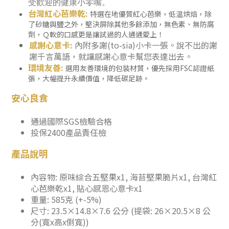
受歡迎的健康小零嘴。
台灣紅心芭樂乾:
特選在地優質紅心芭樂，低温烘焙，除
了砂糖與鹽之外，堅決屏除其他多餘添加，無色素、無防腐
劑，Ｑ軟的口感更是讓試過的人通通愛上！
感謝心意卡:
內附多謝(to-sia)小卡一張。說不出的謝
謝千言萬語，就讓感謝心意卡幫您表達出去。
環境友善:
選用友善環境的包裝材質，優先採用FSC認證紙
張，大幅提升永續價值，降低碳足跡。
安心良食
通過國際SGS檢驗合格
投保2400產品責任檢
產品說明
內容物: 原味綜合五堅果x1, 海苔堅果脆片x1, 台灣紅
心芭樂乾x1, 貼心感恩心意卡x1
重量: 585克 (+-5%)
尺寸: 23.5×14.8×7.6 公分 (提袋: 26×20.5×8 公
分(寬x高x側寬))