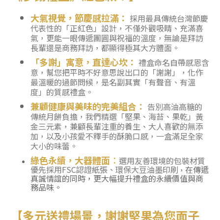
大氣視覺，節慶感拉滿：
採用最具傳統台灣節慶
代表性的「正紅色」設計，不僅外觀吸睛、充滿喜
氣，更能一眼傳遞團圓與祝福的溫度，無論是拜訪
長輩還是商務拜訪，都顯得極其大方體面
。
「多謝」寓意，直達心坎：
禮盒命名自帶感恩含
意，幫您把平時不好意思說出口的「謝謝」，化作
最溫暖的過節問候，是名副其實「有聲音、有溫
度」的質感禮盒
。
兼顧健康與美味的完美組合：
告別高油高糖的
傳統月餅負擔，我們精選「堅果、海苔、果乾」黃
金三元素，兼顧長輩注重的養生、大人喜歡的無添
加，以及小孩愛不釋手的酥脆口感，一盒滿足全家
大小的味蕾
。
綠色永續，大器體面
：
選用友善環境的包裝材質
優先採用FSC認證紙張、
環保大豆油墨印刷
在傳遞
，
真誠情誼的同時，更大幅提升禮盒的永續價值與商
務品味。
【多元送禮場景，謝謝堅果為您面子