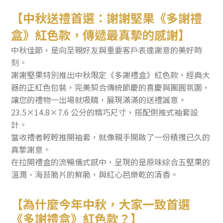
【中秋送禮首選：謝謝堅果《多謝禮
盒》紅色款，傳遞最真摯的感謝】
中秋佳節，是向至親好友與重要客戶表達謝意的美好時
刻。
謝謝堅果特別推出中秋限定《多謝禮盒》紅色款，經典大
器的正紅色包裝，完美契合傳統節慶的喜慶與團圓氛圍，
讓您的禮物一出場就吸睛，展現滿滿的送禮誠意。
23.5×14.8×7.6 公分的精巧尺寸，搭配側推式袖套設
計。
當收禮者輕輕推開袖套，就像親手開啟了一份積攢已久的
真摯謝意。
在拉開禮盒的流暢儀式感中，呈現的是原味綜合五堅果的
溫潤、海苔脆片的鮮脆，與紅心芭樂乾的清香。
【為什麼今年中秋，大家一致首選
《多謝禮盒》紅色款？】