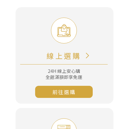
謝
謝
堅
果
禮
盒，
線上選購
傳
遞
24H 線上安心購
每
全館滿額即享免運
一
份
前往選購
心
意